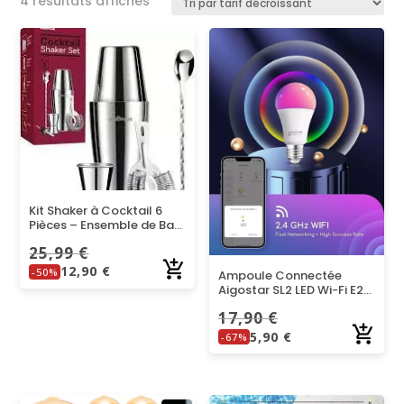
4 résultats affichés
par
prix
décroissant
Kit Shaker à Cocktail 6
Pièces – Ensemble de Bar
Complet
25,99
€
12,90
€
-50%
Ampoule Connectée
Aigostar SL2 LED Wi-Fi E27
– Multicouleurs
17,90
€
5,90
€
-67%