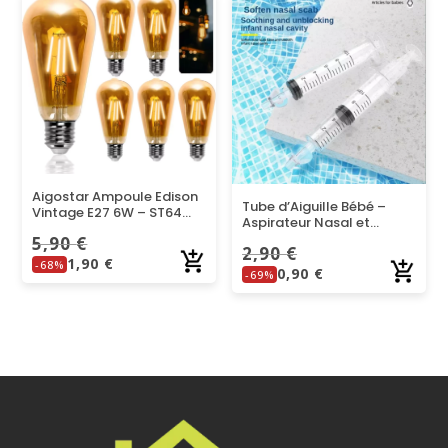
Aigostar Ampoule Edison
Tube d’Aiguille Bébé –
Vintage E27 6W – ST64
Aspirateur Nasal et
Blanc Chaud 2200K
Seringue Nasale pour
5,90
€
2,90
€
Enfant
1,90
€
-68%
0,90
€
-69%