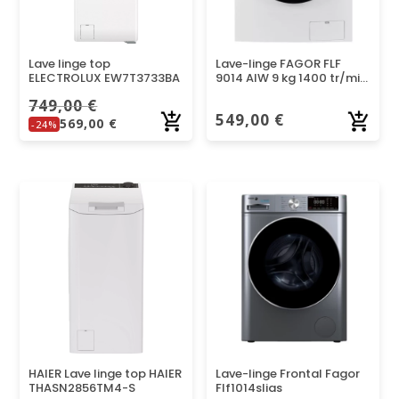
Lave linge top
Lave-linge FAGOR FLF
ELECTROLUX EW7T3733BA
9014 AIW 9 kg 1400 tr/min
Classe A Blanc – Moteur
749,00
€
Induction Vapeur
549,00
€
569,00
€
-24%
HAIER Lave linge top HAIER
Lave-linge Frontal Fagor
THASN2856TM4-S
Flf1014slias