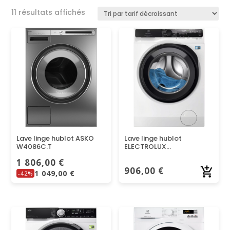
Trié
11 résultats affichés
par
prix
décroissant
Lave linge hublot ASKO
Lave linge hublot
W4086C.T
ELECTROLUX
EW7FI51114AQ
1 806,00
€
906,00
€
1 049,00
€
-42%