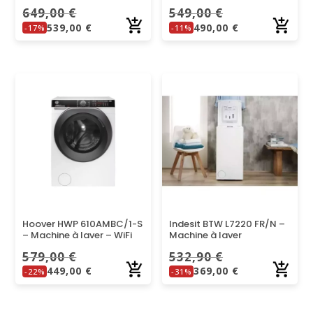
649,00
€
549,00
€
539,00
€
490,00
€
-17%
-11%
Hoover HWP 610AMBC/1-S
Indesit BTW L7220 FR/N –
– Machine à laver – WiFi
Machine à laver
579,00
€
532,90
€
449,00
€
369,00
€
-22%
-31%