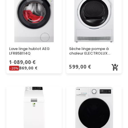
Lave linge hublot AEG
Sèche linge pompe à
LFR85B114Q
chaleur ELECTROLUX
EW7H5142SC
1 089,00
€
599,00
€
869,00
€
-20%