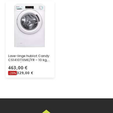
Lave-linge hublot Candy
CS1410TXME/FR – 10 kg,
1400 tr/min – Blanc
463,00
€
329,00
€
-29%