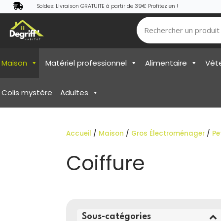

Soldes: Livraison GRATUITE à partir de 39€ Profitez en !
Maison
Matériel professionnel
Alimentaire
Vêt
Colis mystère
Adultes
Accueil
/
Maison
/
Gros Électroménager
/
Pe
Coiffure
Sous-catégories