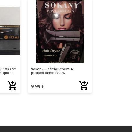
el SOKANY
Sokany — sèche-cheveux
mique –
professionnel 1000w
 & boucleur
9,99
€