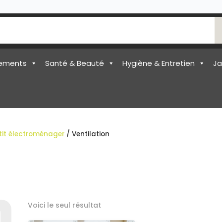
ements
Santé & Beauté
Hygiène & Entretien
Ja
tit électroménager
/ Ventilation
Voici le seul résultat