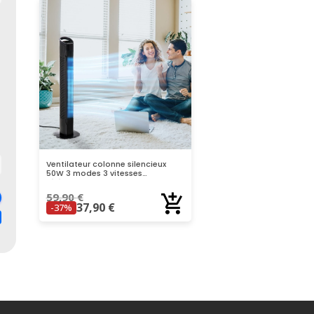
Ventilateur colonne silencieux
50W 3 modes 3 vitesses
télécommande oscillant
59,90
€
37,90
€
-37%