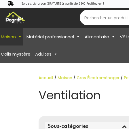

Soldes: Livraison GRATUITE à partir de 39€ Profitez en !
Maison
Matériel professionnel
Alimentaire
Vêt
Colis mystère
Adultes
Accueil
/
Maison
/
Gros Électroménager
/
Pe
Ventilation
Sous-catégories