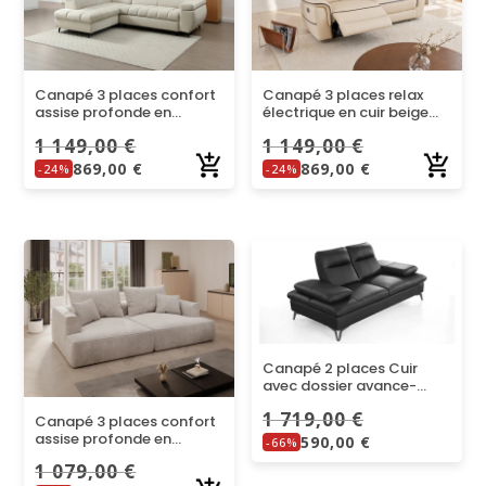
Canapé 3 places confort
Canapé 3 places relax
assise profonde en
électrique en cuir beige
velours côtelé taupe
ADELIO
1 149,00
€
1 149,00
€
PINETA
869,00
€
869,00
€
-24%
-24%
Canapé 2 places Cuir
avec dossier avance-
recul IRIS – Noir
1 719,00
€
Canapé 3 places confort
assise profonde en
590,00
€
-66%
velours côtelé BEIGE
1 079,00
€
PINETA