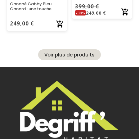
Canapé Gabby Bleu
399,00
€
Canard : une touche
249,00
€
-38%
d’élégance et de
caractère pour votre
249,00
€
salon
Voir plus de produits