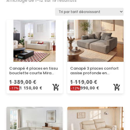
Affichage de 1–12 sur 19 résultats
par
prix
décroissant
Canapé 4 places en tissu
Canapé 3 places confort
bouclette courte Mira
assise profonde en
Ivoire Edwin | Confort et
velours côtelé taupe
1 389,00
€
1 119,00
€
Design
PINETA
1 150,00
€
990,00
€
-17%
-12%