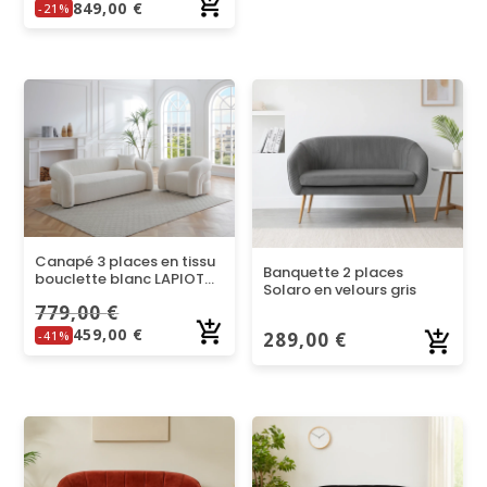
849,00
€
-21%
Canapé 3 places en tissu
Banquette 2 places
bouclette blanc LAPIOTA
Solaro en velours gris
– Maison Céphy | Design
779,00
€
moderne et confortable
459,00
€
-41%
289,00
€