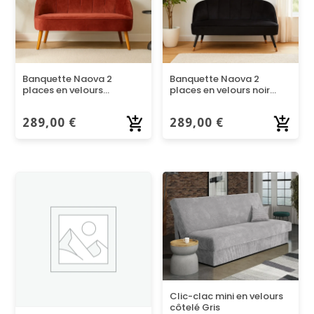
Banquette Naova 2
Banquette Naova 2
places en velours
places en velours noir
terracotta avec pieds
avec pieds bois
bois
289,00
€
289,00
€
Clic-clac mini en velours
côtelé Gris