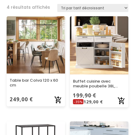
Trié
4 résultats affichés
par
prix
décroissant
Table bar Colva 120 x 60
Buffet cuisine avec
cm
meuble poubelle 38L,
meuble cuisine
199,90
€
rangement
249,00
€
129,00
€
-35%