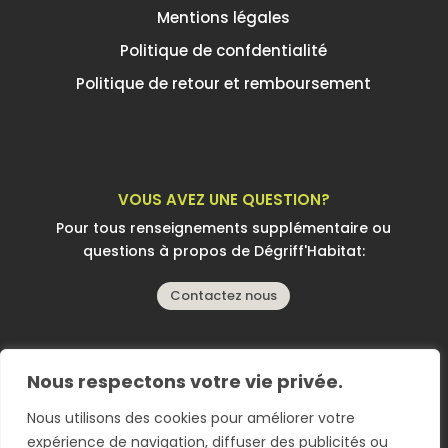
Mentions légales
Politique de confdentialité
Politique de retour et remboursement
VOUS AVEZ UNE QUESTION?
Pour tous renseignements supplémentaire ou
questions à propos de Dégriff'Habitat:
Contactez nous
Nous respectons votre vie privée.
Copyright © 2025 |
Conception et réalisation:
Nous utilisons des cookies pour améliorer votre
Stéphane Soffiati | 2s Créations Web
expérience de navigation, diffuser des publicités ou