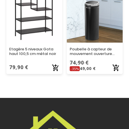
Etagère 5 niveaux Gota
Poubelle à capteur de
haut 100,5 cm métal noir
mouvement ouverture
automatique 1 bac de 50
74,90
€
L
79,90
€
49,00
€
-35%